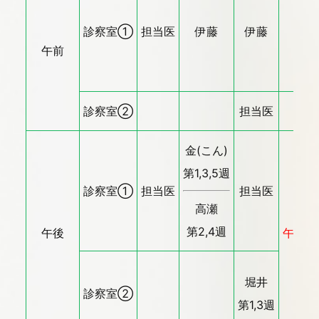
診察室①
担当医
伊藤
伊藤
伊藤
午前
診察室②
担当医
金(こん)
第1,3,5週
診察室①
担当医
担当医
高瀬
第2,4週
午後
午後休
堀井
診察室②
第1,3週