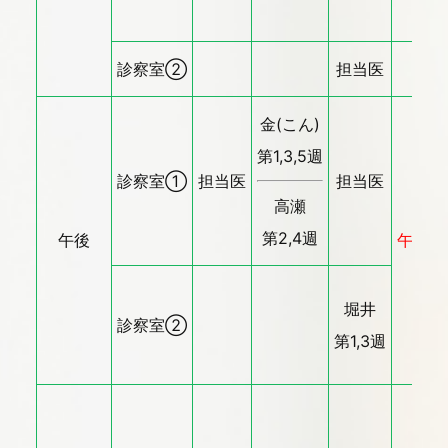
診察室②
担当医
金(こん)
第1,3,5週
診察室①
担当医
担当医
高瀬
第2,4週
午後
午後休
堀井
診察室②
第1,3週