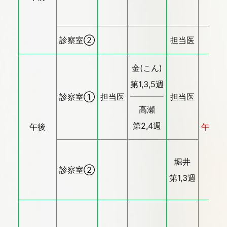
診察室②
担当医
金(こん)
第1,3,5週
診察室①
担当医
担当医
高瀬
第2,4週
午後
午後休
堀井
診察室②
第1,3週